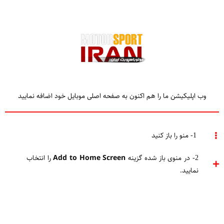
وب اپلیکیشن ما را هم اکنون به صفحه اصلی موبایل خود اضافه نمایید
TAGGED
مک لارن
1- منو را باز کنید
مک‌لارن یا خودروسازی مکلارن (McLaren Automotive) یک شرکت
2- در منوی باز شده گزینه
Add to Home Screen
را انتخاب
سازنده خودرو بریتانیایی بوده که مقر آن در مرکز فناوری مک لارن در
نمایید.
ووکینگ قرار دارد.
محصولات اصلی شرکت خودروسازی مک ‌لارن خودروهای اسپورت است که
با امکانات خاص و بصورت تولید محدود توسط مک ‌لارن ارائه می شود.
در ژوئیه سال 2017، خودروسازی مک‌لارن تبدیل به یک شرکت 100٪