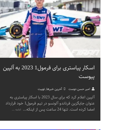
اسکار پیاستری برای فرمول1 2023 به آلپین
پیوست
امیر حسن دوست
آخرین خبرها
,
توییت
آلپین اعلام کرد که برای سال 2023 با اسکار پیاستری به
عنوان جایگزین فرناندو آلونسو در تیم فرمول1 خود قرارداد
امضا کرده است. تنها 24 ساعت پس از اینکه
...
ادامه ...