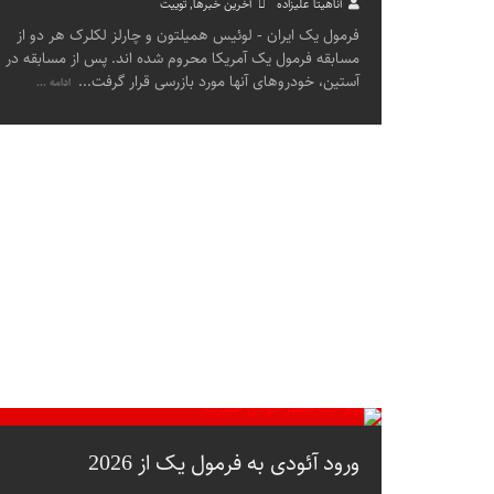
آناهیتا علیزاده
آخرین خبرها
,
توییت
فرمول یک ایران - لوئیس همیلتون و چارلز لکلرک هر دو از
مسابقه فرمول یک آمریکا محروم شده اند. پس از مسابقه در
آستین، خودروهای آنها مورد بازرسی قرار گرفت
...
ادامه ...
ورود آئودی به فرمول یک از 2026