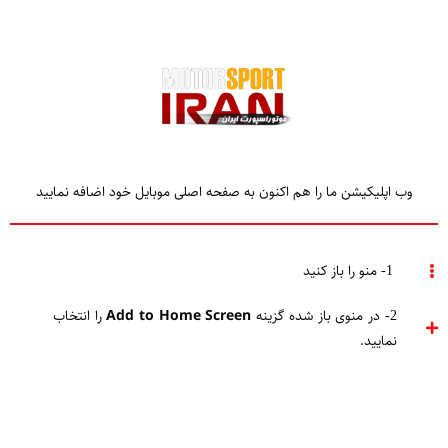
وب اپلیکیشن ما را هم اکنون به صفحه اصلی موبایل خود اضافه نمایید
TAGGED
مک لارن 2021
1- منو را باز کنید
2- در منوی باز شده گزینه
Add to Home Screen
را انتخاب
Home
مک لارن 2021
نمایید.
مکلارن هرآنچه که آلونسو می‌خواست را در اختیارش می‌گذاشت
محمد امیر خضری
آخرین خبرها
,
استافل وندورن
,
فرمول E
,
فرناندو آلونسو
,
مک‌لارن
فرمول یک ایران - استافل وندورن می گوید که هیچ مشکل شخصی با