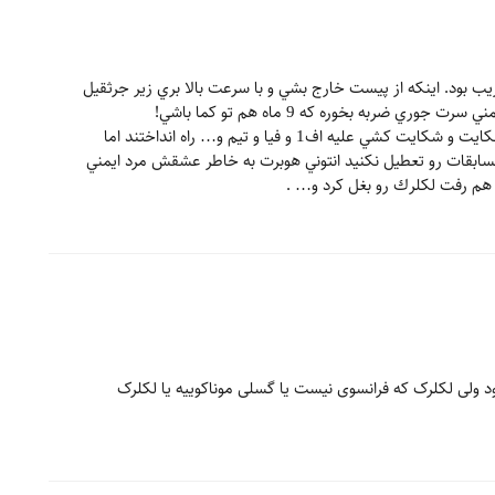
ب بود. اينكه از پيست خارج بشي و با سرعت بالا بري زير جرثقيل
ي ضربه بخوره كه 9 ماه هم تو كما باشي!
البته اونجا خانواده ژول پيانكي كلي شكايت و شكايت كشي عليه اف1 و فيا و تيم و… راه انداختند اما
مسابقات رو تعطيل نكنيد انتوني هوبرت به خاطر عشقش مرد ايمني
د ولی لکلرک که فرانسوی نیست یا‌‌ گسلی موناکوییه یا لکلرک