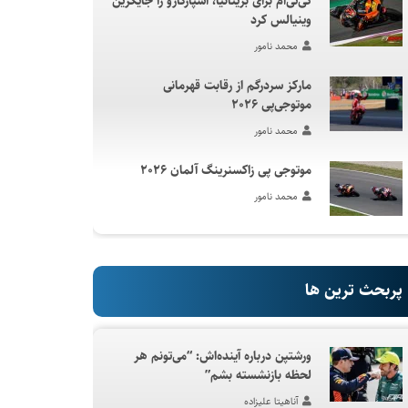
کی‌تی‌ام برای بریتانیا، اسپارگارو را جایگزین
وینیالس کرد
محمد نامور
مارکز سردرگم از رقابت قهرمانی
موتوجی‌پی ۲۰۲۶
محمد نامور
موتوجی پی زاکسنرینگ آلمان ۲۰۲۶
محمد نامور
پربحث ترین ها
ورشتپن درباره آینده‌اش: “می‌تونم هر
لحظه بازنشسته بشم”
آناهیتا علیزاده