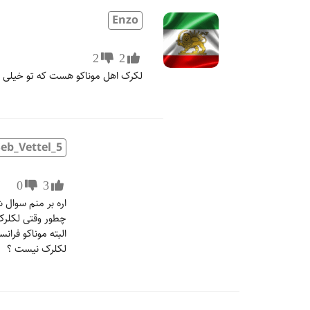
Enzo
2
2
لکرک اهل موناکو هست که تو خیلی چی
Seb_Vettel_5
0
3
اره بر منم سوال 
چطور وقتی لکلرک
البته موناکو فرا
لکلرک نیست ؟