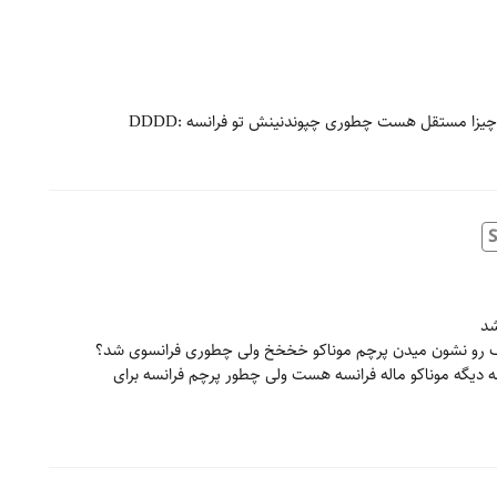
زا مستقل هست چطوری چپوندنینش تو فرانسه :DDDD
شد
 رو نشون میدن پرچم موناکو خخخخ ولی چطوری فرانسوی شد؟
نسه دیگه موناکو ماله فرانسه هست ولی چطور پرچم فرانسه برای