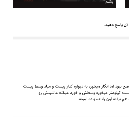
بشم”
 آن پاسخ دهید.
 نبود اما انگار ميخوره به ديواره كنار پيست و مياد وسط پيست
يست كيلومتر ميخوره وسطش و خورد ميكنه ماشينش رو.
 بيفته اون راننده زنده نمونه.