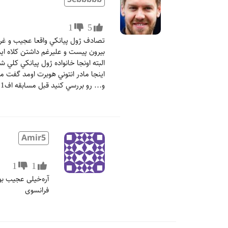
1
5
تصادف ژول پيانكي واقعا عجيب و غري
بيرون پيست و عليرغم داشتن كلاه ايمني سرت جور
اينجا مادر انتوني هوبرت اومد گفت 
و… رو بررسي كنيد قبل مسابقه اف1 هم رفت لكلرك رو بغل كرد و… .
Amir5
1
1
آره‌خیلی عجیب بو
فرانسوی