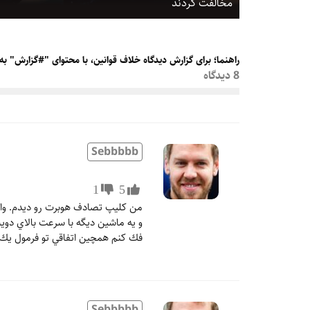
مخالفت کردند
راهنما؛ برای گزارش دیدگاه خلاف قوانین، با محتوای "#گزارش" به
8 دیدگاه
Sebbbbb
1
5
من كليپ تصادف هوبرت رو ديدم. واضح
و يه ماشين ديگه با سرعت بالاي دو
فك كنم همچين اتفاقي تو فرمول يك هم
Sebbbbb