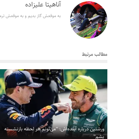
آناهیتا علیزاده
به موقعش گاز بدیم و به موقعش ترمز
مطالب مرتبط
ورشتپن درباره آینده‌اش: “می‌تونم هر لحظه بازنشسته
بشم”