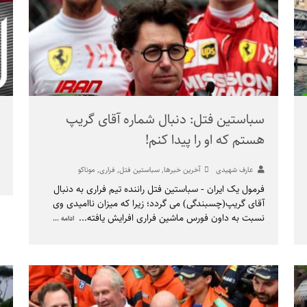
سباستین فتل: دنبال شماره آقای گریپ
هستم که او را پیدا کنم!
عارف شهیدی
آخرین خبرها
,
سباستین فتل
,
فراری
,
موناکو
فرمول یک ایران - سباستین فتل راننده تیم فراری به دنبال
آقای گریپ(چسبندگی) می گردد؛ زیرا که میزان ناامیدی وی
نسبت به داون فورس ماشین فراری افرایش یافته
...
ادامه ...