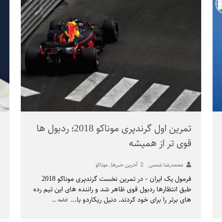
تمرین اول گرندپری موناکو 2018؛ ردبول ها
قوی تر از همیشه
محمدرضا شمس
آخرین خبرها
,
موناکو
فرمول یک ایران - در تمرین نخست گرندپری موناکو 2018
طبق انتظارها ردبول قوی ظاهر شد و راننده های این تیم رده
های برتر را برای خود کردند. دنیل ریکاردو با
...
ادامه ...