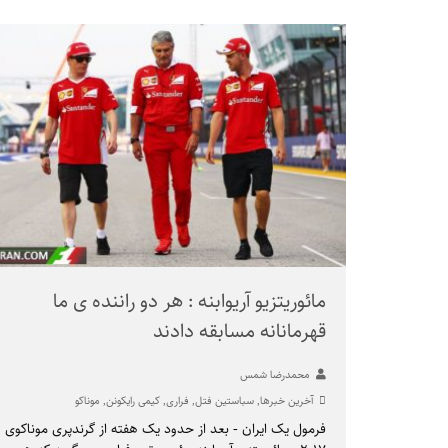
مائوریتزیو آریوابنه : هر دو راننده ی ما
قهرمانانه مسابقه دادند
محمدرضا شمس
آخرین خبرها
,
سباستین فتل
,
فراری
,
کیمی رایکونن
,
موناکو
فرمول یک ایران - بعد از حدود یک هفته از گرندپری موناکوی