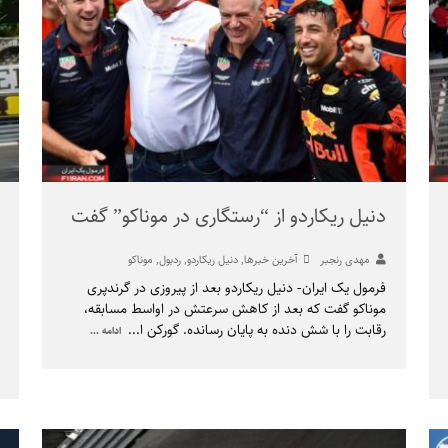
دنیل ریکاردو از “رستگاری در موناکو” گفت
مهدی رنجبر
آخرین خبرها
,
دنیل ریکاردو
,
ردبول
,
موناکو
فرمول یک ایران- دنیل ریکاردو بعد از پیروزی در گرندپری
موناکو گفت که بعد از کاهش سرعتش در اواسط مسابقه،
رقابت را با شش دنده به پایان رسانده. گورکن ا
...
ادامه ...