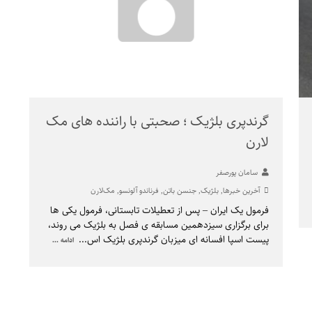
گرندپری بلژیک ؛ صحبتی با راننده های مک
لارن
سامان پورصفر
آخرین خبرها
,
بلژیک
,
جنسن باتن
,
فرناندو آلونسو
,
مک‌لارن
فرمول یک ایران – پس از تعطیلات تابستانی، فرمول یکی ها
برای برگزاری سیزدهمین مسابقه ی فصل به بلژیک می روند،
پیست اسپا افسانه ای میزبان گرندپری بلژیک اس
...
ادامه ...